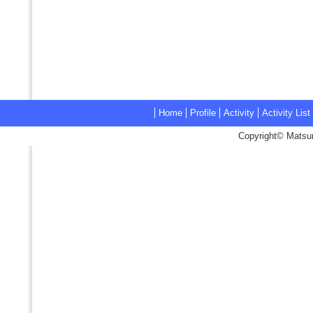
Home
Profile
Activity
Activity List
Copyright© Matsum