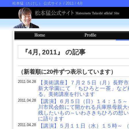
松本猛（たけし） 公式サイト
/ 2011 / 4月
『4月, 2011』 の記事
（新着順に20件ずつ表示しています）
2011.04.28
【美術講座】７月２５日（月）長野市
新大学園にて 「ちひろと一茶」など
る、美術講座を行います
2011.04.28
【講演】６月５日（日）１４：１５～
川市民会館にて開かれる兵庫県母親大
残したいもの～いわさきちひろの想い
に語ります
2011.04.28
【講演】５月１１日（水）１５時～ 