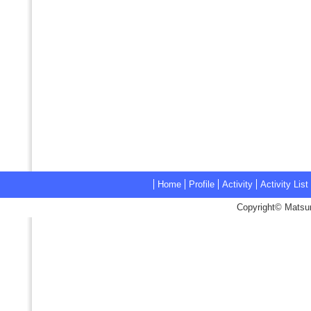
Home
Profile
Activity
Activity List
Copyright© Matsum