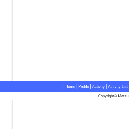
Home
Profile
Activity
Activity List
Copyright© Matsum