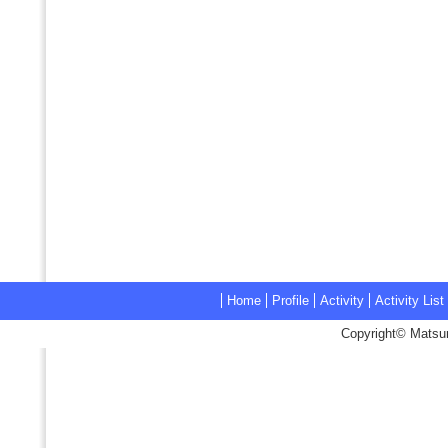
Home
Profile
Activity
Activity List
Copyright© Matsum