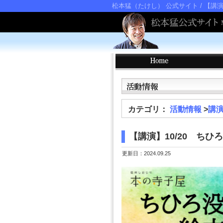
松本猛（たけし） 公式サイト
/ 【講
カテゴリ：
活動情報
>
講
【講演】10/20 ち
更新日：2024.09.25