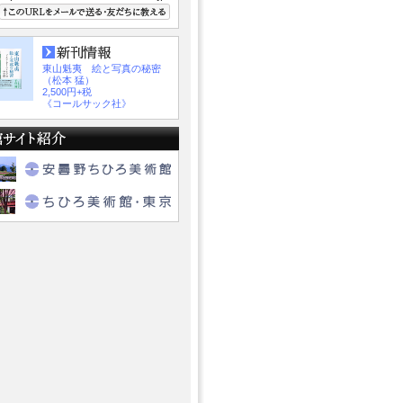
東山魁夷 絵と写真の秘密
（松本 猛）
2,500円+税
《コールサック社》