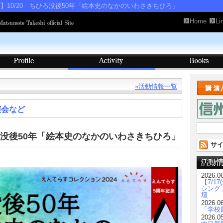
演】10/20 ちひろ没後50年「絵本史のなかのいわさきちひろ」
Home
Li
»活動情報一覧
演会など
検
索:
ひろ没後50年「絵本史のなかのいわさきちひろ」
サイ
2026.0
【7/1
シング
壇
2026.0
「学校図
2026.0