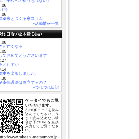
聞「平和への祈り忘れない」
4.06
５月号
4.06
建築家とつくる家コラム
»活動情報一覧
4.08
さん亡くなる
1.05
しておめでとうございます
2.27
あとわずか
3.14
絵本を出版しました。
4.30
秘密保護法は両立するの？
»つれづれ日記
ケータイでもご覧
いただけます。
左のQRコードを読み
込んでください。う
まく読み込めない場
合は下のURLを直接
入力してご覧くださ
い。
ttp://www.takeshi-matsumoto.jp