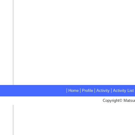
Home
Profile
Activity
Activity List
Copyright© Matsum