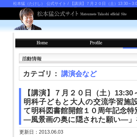
松本猛（たけし） 公式サイト
/ 【講演】７月２０日（土）13:30
周年記念特別講演「東山魁夷 ―風景画の奥に隠された願い―」を行
カテゴリ：
講演会など
【講演】７月２０日（土）13:30～
明科子どもと大人の交流学習施
て明科図書館開館１０周年記念特
―風景画の奥に隠された願い―」
更新日：2013.06.03