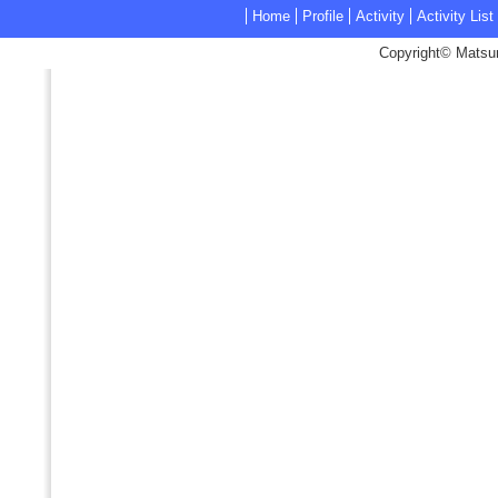
Home
Profile
Activity
Activity List
Copyright© Matsum