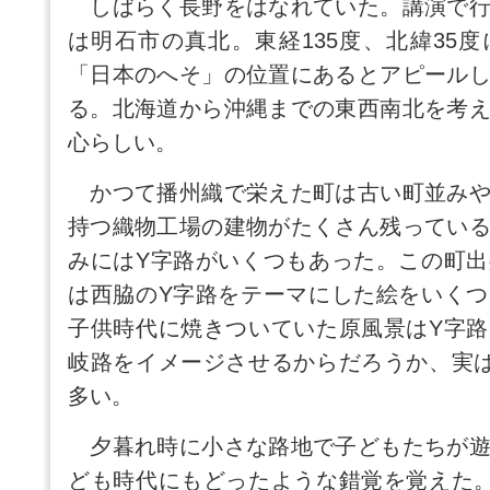
しばらく長野をはなれていた。講演で行
は明石市の真北。東経135度、北緯35
「日本のへそ」の位置にあるとアピール
る。北海道から沖縄までの東西南北を考
心らしい。
かつて播州織で栄えた町は古い町並みや
持つ織物工場の建物がたくさん残ってい
みにはY字路がいくつもあった。この町
は西脇のY字路をテーマにした絵をいく
子供時代に焼きついていた原風景はY字
岐路をイメージさせるからだろうか、実
多い。
夕暮れ時に小さな路地で子どもたちが遊
ども時代にもどったような錯覚を覚えた。