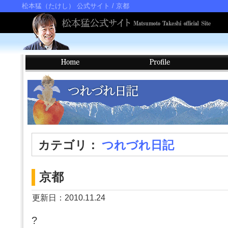
松本猛（たけし） 公式サイト
/ 京都
カテゴリ：
つれづれ日記
京都
更新日：2010.11.24
?