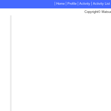
Home
Profile
Activity
Activity List
Copyright© Matsum