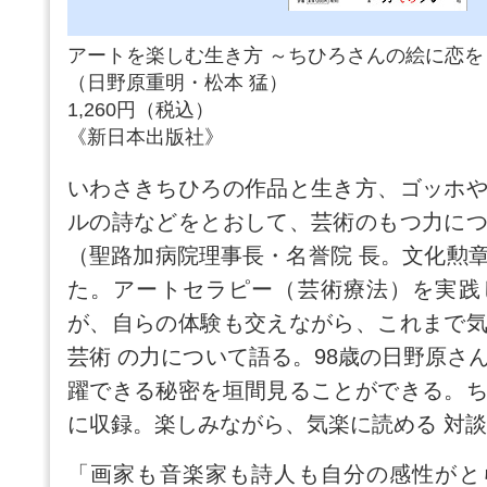
アートを楽しむ生き方 ～ちひろさんの絵に恋を
（日野原重明・松本 猛）
1,260円（税込）
《新日本出版社》
いわさきちひろの作品と生き方、ゴッホ
ルの詩などをとおして、芸術のもつ力に
（聖路加病院理事長・名誉院 長。文化勲
た。アートセラピー（芸術療法）を実践
が、自らの体験も交えながら、これまで
芸術 の力について語る。98歳の日野原さ
躍できる秘密を垣間見ることができる。
に収録。楽しみながら、気楽に読める 対
「画家も音楽家も詩人も自分の感性がと