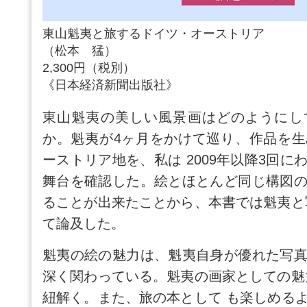
東山魁夷と旅するドイツ・オーストリア
（松本 猛）
2,300円（税別）
《日本経済新聞出版社》
東山魁夷の美しい風景画はどのようにし
か。魁夷が4ヶ月をかけて巡り、作品を
ーストリア地を、私は 2009年以降3回
舞台を確認した。絵とほとんど同じ構図
ることが出来たことから、本書では魁夷と
て論及した。
魁夷の絵の魅力は、魁夷自身が優れた写
深く関わっている。魁夷の画家としての魅
紐解く。また、旅の本として も楽しめる