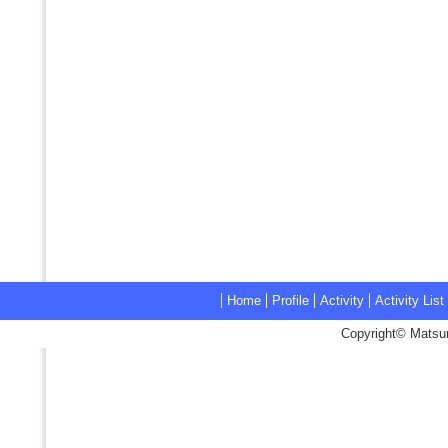
Home
Profile
Activity
Activity List
Copyright© Matsum