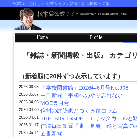
松本猛（たけし） 公式サイト
/ 雑誌・新聞掲載・出版
『雑誌・新聞掲載・出版』 カテゴ
（新着順に20件ずつ表示しています）
2026.06.05
「学校図書館」2026年6月号No.908
2026.05.07
中日新聞「平和への祈り忘れない」
2026.04.06
MOE５月号
2026.04.06
信州の建築家とつくる家コラム
2026.04.01
THE_BIG_ISSUE エリックカールと
2026.01.17
信濃毎日新聞「東山魁夷 絵と写真の
2025.06.14
図書新聞