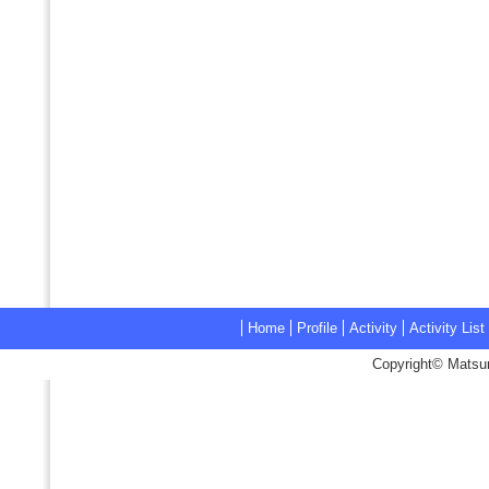
Home
Profile
Activity
Activity List
Copyright© Matsum