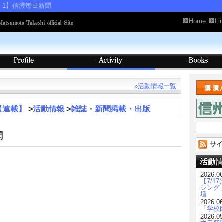
載 1】信濃毎日新聞
Home
Li
»活動情報一覧
【連載】
>
活動情報
>
雑誌・新聞掲載・出版
検
索:
聞
サイ
2026.0
【7/1
シング
壇
2026.0
「学校図
2026.0