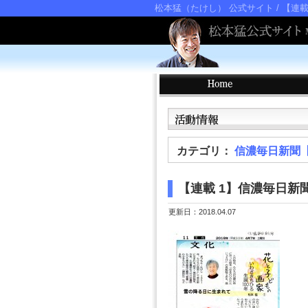
松本猛（たけし） 公式サイト
/ 【連
カテゴリ：
信濃毎日新聞
【連載 1】信濃毎日新
更新日：2018.04.07