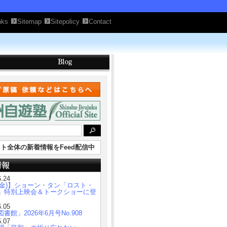
nks
Sitemap
Sitepolicy
Contact
ト全体の新着情報をFeed配信中
6.24
7(金)】ショーン・タン「ロスト・
」特別上映会＆トークショーに登
6.05
書館」2026年6月号No.908
5.07