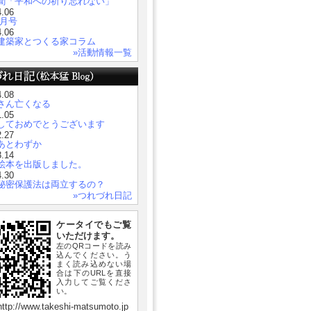
聞「平和への祈り忘れない」
4.06
５月号
4.06
建築家とつくる家コラム
»活動情報一覧
4.08
さん亡くなる
1.05
しておめでとうございます
2.27
あとわずか
3.14
絵本を出版しました。
4.30
秘密保護法は両立するの？
»つれづれ日記
ケータイでもご覧
いただけます。
左のQRコードを読み
込んでください。う
まく読み込めない場
合は下のURLを直接
入力してご覧くださ
い。
ttp://www.takeshi-matsumoto.jp